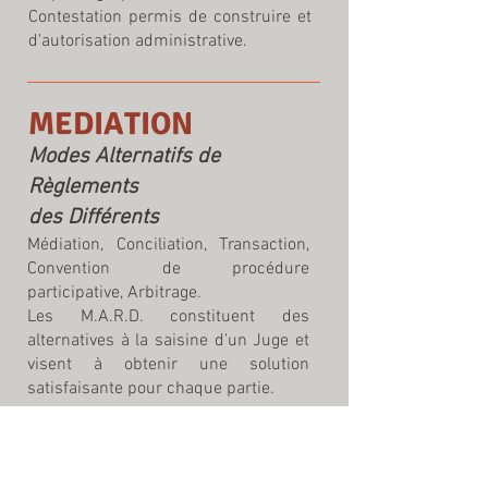
Contestation permis de construire et
d'autorisation administrative.
MEDIATION
Modes Alternatifs de
Règlements
des Différents
Médiation
,
Conciliation, Transaction,
Convention de procédure
participative
,
Arbitrage.
Les M.A.R.D. constituent des
alternatives à la saisine d'un Juge et
visent à obtenir une solution
satisfaisante pour chaque partie.
Accompagnement aux rencontres,
établissement de protocoles.