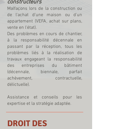
constructeurs
Malfaçons lors de la construction ou
de l'achat d'une maison ou d'un
appartement (VEFA, achat sur plans,
vente en l'état).
Des problèmes en cours de chantier,
à la responsabilité décennale en
passant par la réception, tous les
problèmes liés à la réalisation de
travaux engageant la responsabilité
des entreprises du bâtiment
(décennale, biennale, parfait
achèvement, contractuelle,
délictuelle).
Assistance et conseils pour les
expertise et la stratégie adaptée.
DROIT DES